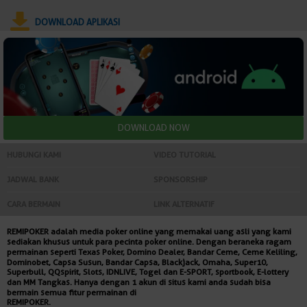
DOWNLOAD APLIKASI
HUBUNGI KAMI
VIDEO TUTORIAL
JADWAL BANK
SPONSORSHIP
CARA BERMAIN
LINK ALTERNATIF
REMIPOKER adalah media poker online yang memakai uang asli yang kami
sediakan khusus untuk para pecinta poker online. Dengan beraneka ragam
permainan seperti Texas Poker, Domino Dealer, Bandar Ceme, Ceme Keliling,
Dominobet, Capsa Susun, Bandar Capsa, Blackjack, Omaha, Super10,
Superbull, QQspirit, Slots, IDNLIVE, Togel dan E-SPORT, sportbook, E-lottery
dan MM Tangkas. Hanya dengan 1 akun di situs kami anda sudah bisa
bermain semua fitur permainan di
REMIPOKER.