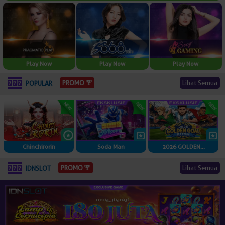
Play Now
Play Now
Play Now
Lihat Semua
PROMO
POPULAR
Chinchirorin
Soda Man
2026 GOLDEN...
Lihat Semua
PROMO
IDNSLOT