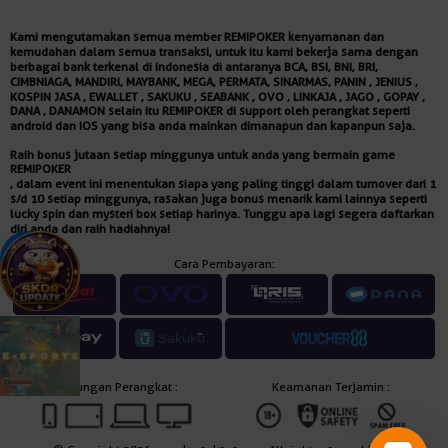
Kami mengutamakan semua member REMIPOKER kenyamanan dan
kemudahan dalam semua transaksi, untuk itu kami bekerja sama dengan
berbagai bank terkenal di indonesia di antaranya BCA, BSI, BNI, BRI,
CIMBNIAGA, MANDIRI, MAYBANK, MEGA, PERMATA, SINARMAS, PANIN , JENIUS ,
KOSPIN JASA , EWALLET , SAKUKU , SEABANK , OVO , LINKAJA , JAGO , GOPAY ,
DANA , DANAMON selain itu REMIPOKER di support oleh perangkat seperti
android dan IOS yang bisa anda mainkan dimanapun dan kapanpun saja.
Raih bonus jutaan setiap minggunya untuk anda yang bermain game
REMIPOKER
, dalam event ini menentukan siapa yang paling tinggi dalam turnover dari 1
s/d 10 setiap minggunya, rasakan juga bonus menarik kami lainnya seperti
lucky spin dan mysteri box setiap harinya. Tunggu apa lagi segera daftarkan
diri anda dan raih hadiahnya!
Cara Pembayaran:
Dukungan Perangkat :
Keamanan Terjamin :