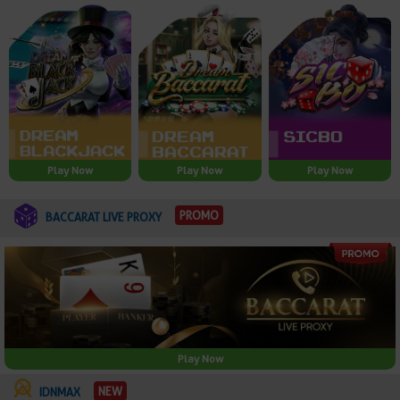
Play Now
Play Now
Play Now
PROMO
BACCARAT LIVE PROXY
Play Now
NEW
IDNMAX