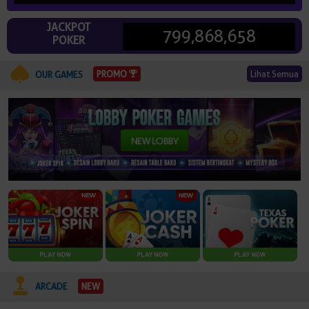
© Copyright 2026 rmpokersukses.xyz. All right reserved | 18+
JACKPOT
799,868,658
POKER
Lihat Semua
PROMO
OUR GAMES
NEW
ARCADE