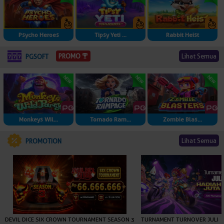
Psycho Heroes
Tipsy Yeti ...
Rabbit Heist
Lihat Semua
PROMO
PGSOFT
Monkeys Wil...
Tornado Ram...
Zombie Blas...
Lihat Semua
PROMOTION
DEVIL DICE SIX CROWN TOURNAMENT SEASON 3
TURNAMENT TURNOVER JULI