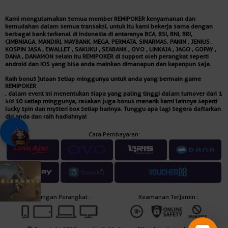
Kami mengutamakan semua member REMIPOKER kenyamanan dan
kemudahan dalam semua transaksi, untuk itu kami bekerja sama dengan
berbagai bank terkenal di indonesia di antaranya BCA, BSI, BNI, BRI,
CIMBNIAGA, MANDIRI, MAYBANK, MEGA, PERMATA, SINARMAS, PANIN , JENIUS ,
KOSPIN JASA , EWALLET , SAKUKU , SEABANK , OVO , LINKAJA , JAGO , GOPAY ,
DANA , DANAMON selain itu REMIPOKER di support oleh perangkat seperti
android dan IOS yang bisa anda mainkan dimanapun dan kapanpun saja.
Raih bonus jutaan setiap minggunya untuk anda yang bermain game
REMIPOKER
, dalam event ini menentukan siapa yang paling tinggi dalam turnover dari 1
s/d 10 setiap minggunya, rasakan juga bonus menarik kami lainnya seperti
lucky spin dan mysteri box setiap harinya. Tunggu apa lagi segera daftarkan
diri anda dan raih hadiahnya!
Cara Pembayaran:
Dukungan Perangkat :
Keamanan Terjamin :