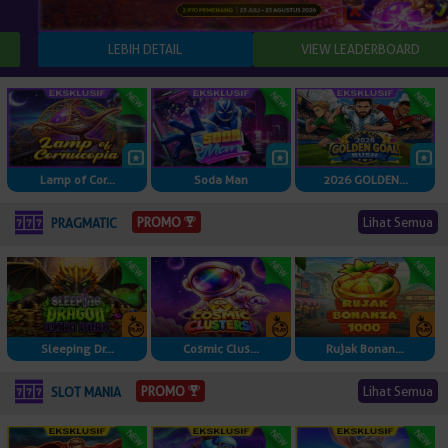
Lamp of Cor...
Soda Man
2026 GOLDEN...
Lihat Semua
PROMO
PRAGMATIC
Sleeping Dr...
Cosmic Clus...
Rujak Bonan...
Lihat Semua
PROMO
SLOT MANIA