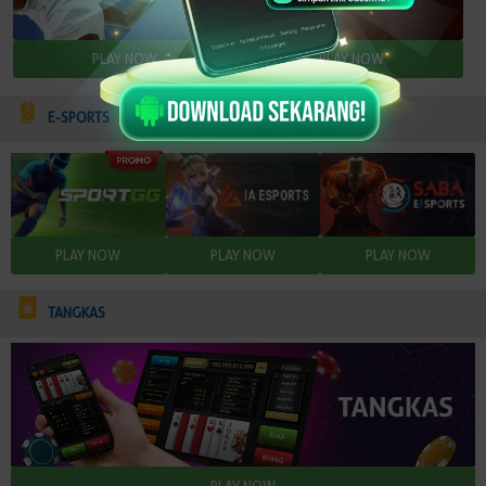
NEW
E-SPORTS
TANGKAS