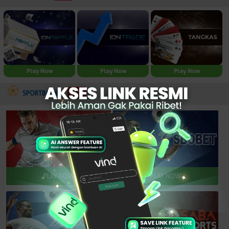
Play Now
Play Now
Play Now
NEW
SPORTBOOK