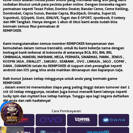
sediakan khusus untuk para pecinta poker online. Dengan beraneka ragam
permainan seperti Texas Poker, Domino Dealer, Bandar Ceme, Ceme Keliling,
© Copyright 2026 rmpokersukses.xyz. All right reserved | 18+
Dominobet, Capsa Susun, Bandar Capsa, Blackjack, Omaha, Super10,
Superbull, QQspirit, Slots, IDNLIVE, Togel dan E-SPORT, sportbook, E-lottery
dan MM Tangkas. Hanya dengan 1 akun di situs kami anda sudah bisa
bermain semua fitur permainan di
REMIPOKER.
Kami mengutamakan semua member REMIPOKER kenyamanan dan
kemudahan dalam semua transaksi, untuk itu kami bekerja sama dengan
berbagai bank terkenal di indonesia di antaranya BCA, BSI, BNI, BRI,
CIMBNIAGA, MANDIRI, MAYBANK, MEGA, PERMATA, SINARMAS, PANIN , JENIUS ,
KOSPIN JASA , EWALLET , SAKUKU , SEABANK , OVO , LINKAJA , JAGO , GOPAY ,
DANA , DANAMON selain itu REMIPOKER di support oleh perangkat seperti
android dan IOS yang bisa anda mainkan dimanapun dan kapanpun saja.
Raih bonus jutaan setiap minggunya untuk anda yang bermain game
REMIPOKER
, dalam event ini menentukan siapa yang paling tinggi dalam turnover dari 1
s/d 10 setiap minggunya, rasakan juga bonus menarik kami lainnya seperti
lucky spin dan mysteri box setiap harinya. Tunggu apa lagi segera daftarkan
diri anda dan raih hadiahnya!
Cara Pembayaran: