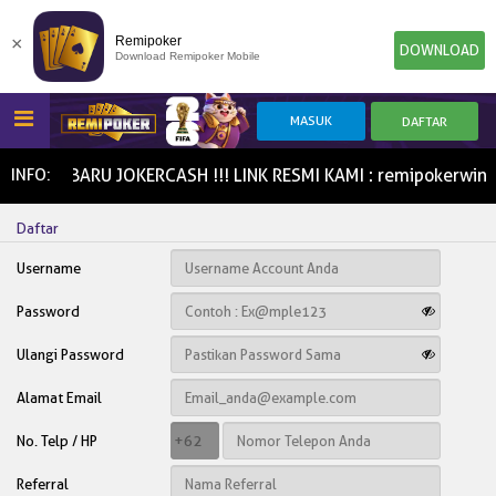
×
Remipoker
DOWNLOAD
Download Remipoker Mobile
HOME
GAME TERBARU JOKERCASH !!! LINK RESMI KAMI : remipokerwi
INFO:
Daftar
POKER
SLOT GAME
IDN E-LOTTERY
Username
NEW
NEW
Password
SPORTBOOK
LIVE CASINO
IDNLIVE
Ulangi Password
NEW
Alamat Email
TOGEL
ESPORTS
ARCADE
No. Telp / HP
NEW
NEW
NEW
Referral
TEMBAK IKAN
IDNRAFFLE
IDNTRADE