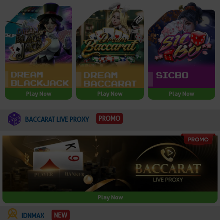
Play Now
Play Now
Play Now
PROMO
BACCARAT LIVE PROXY
Play Now
NEW
IDNMAX