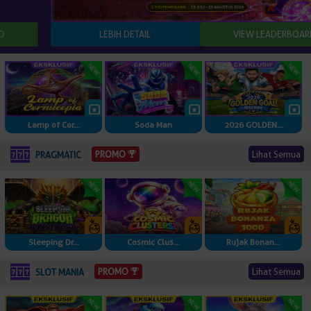
Lamp of Cor...
Soda Man
2026 GOLDEN...
Lihat Semua
PROMO
PRAGMATIC
Sleeping Dr...
Cosmic Clus...
Rujak Bonan...
Lihat Semua
PROMO
SLOT MANIA