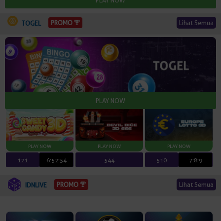
Lihat Semua
PROMO
TOGEL
121
6:52:53
544
510
7:8:8
Lihat Semua
PROMO
IDNLIVE