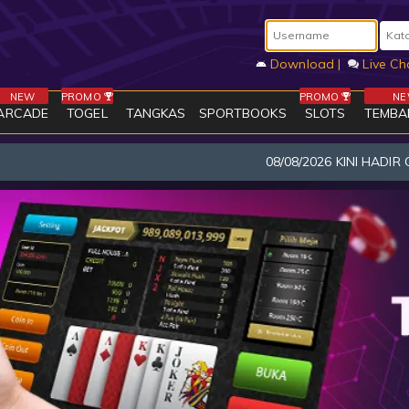
Download |
Live Ch
NEW
PROMO
PROMO
N
ARCADE
TOGEL
TANGKAS
SPORTBOOKS
SLOTS
TEMBA
08/08/2026
KINI HADIR GAME