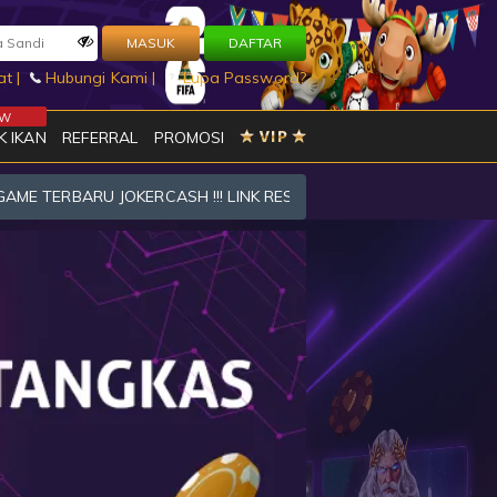
MASUK
at |
Hubungi Kami |
Lupa Password?
EW
K IKAN
REFERRAL
PROMOSI
 TERBARU JOKERCASH !!! LINK RESMI KAMI : remipokerwinn.net