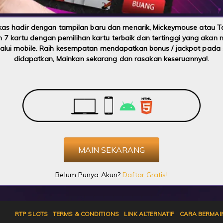
as hadir dengan tampilan baru dan menarik, Mickeymouse atau 
n 7 kartu dengan pemilihan kartu terbaik dan tertinggi yang akan
alui mobile. Raih kesempatan mendapatkan bonus / jackpot pada s
didapatkan, Mainkan sekarang dan rasakan keseruannya!.
MAIN SEKARANG
Belum Punya Akun?
Daftar Gratis!
RTP SLOTS
TERMS & CONDITIONS
LINK ALTERNATIF
CARA BERMAI