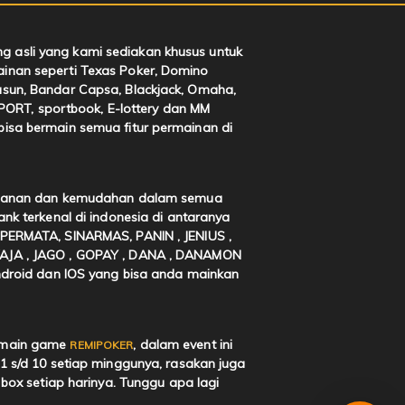
 asli yang kami sediakan khusus untuk
inan seperti Texas Poker, Domino
usun, Bandar Capsa, Blackjack, Omaha,
-SPORT, sportbook, E-lottery dan MM
bisa bermain semua fitur permainan di
anan dan kemudahan dalam semua
nk terkenal di indonesia di antaranya
 PERMATA, SINARMAS, PANIN , JENIUS ,
KAJA , JAGO , GOPAY , DANA , DANAMON
android dan IOS yang bisa anda mainkan
ermain game
, dalam event ini
REMIPOKER
1 s/d 10 setiap minggunya, rasakan juga
 box setiap harinya. Tunggu apa lagi