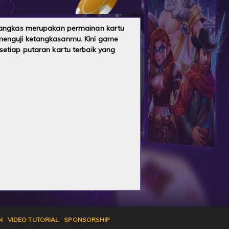
Tangkas merupakan permainan kartu
 menguji ketangkasanmu. Kini game
etiap putaran kartu terbaik yang
N
VIDEO TUTORIAL
SPONSORSHIP