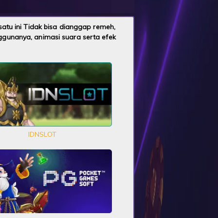
atu ini Tidak bisa dianggap remeh,
gunanya, animasi suara serta efek
IDNSLOT