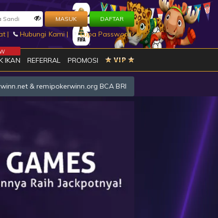
MASUK
at |
Hubungi Kami |
Lupa Password?
EW
K IKAN
REFERRAL
PROMOSI
mipokerwinn.org BCA BRI BNI BSI CIMB DANAMON E-WALLET JAGO