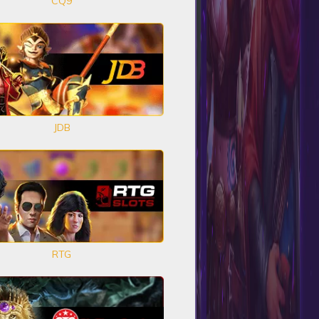
CQ9
JDB
RTG