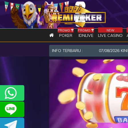
PROMO
PROMO
NEW
POKER
IDNLIVE
LIVE CASINO
INFO TERBARU :
07/08/2026
KINI HADIR GAME TER
+6282256828275
remipoker_official
Remipokercs