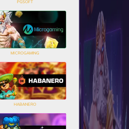
PGSOFT
MICROGAMING
HABANERO