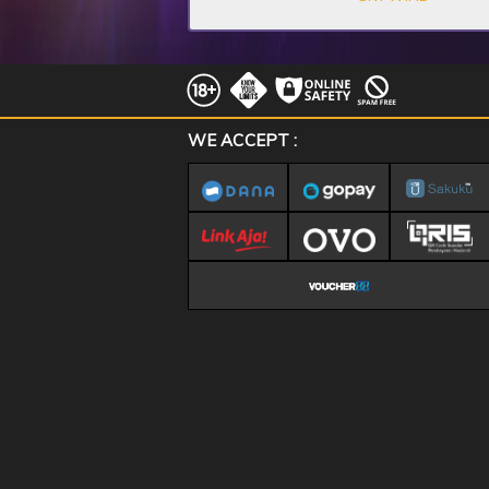
WE ACCEPT :