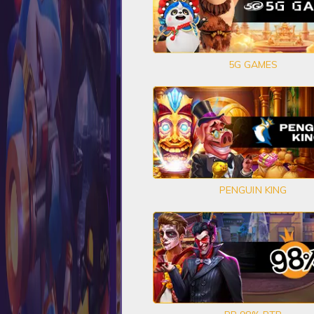
5G GAMES
PENGUIN KING