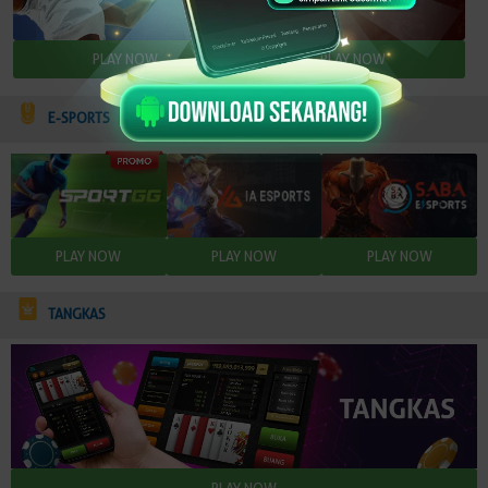
NEW
E-SPORTS
TANGKAS