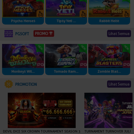
Psycho Heroes
Tipsy Yeti ...
Rabbit Heist
Lihat Semua
PROMO
PGSOFT
Monkeys Wil...
Tornado Ram...
Zombie Blas...
Lihat Semua
PROMOTION
DEVIL DICE SIX CROWN TOURNAMENT SEASON 3
TURNAMENT TURNOVER JULI