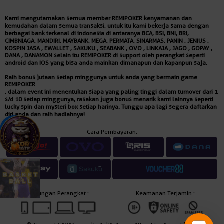
Kami mengutamakan semua member REMIPOKER kenyamanan dan
kemudahan dalam semua transaksi, untuk itu kami bekerja sama dengan
berbagai bank terkenal di indonesia di antaranya BCA, BSI, BNI, BRI,
CIMBNIAGA, MANDIRI, MAYBANK, MEGA, PERMATA, SINARMAS, PANIN , JENIUS ,
KOSPIN JASA , EWALLET , SAKUKU , SEABANK , OVO , LINKAJA , JAGO , GOPAY ,
DANA , DANAMON selain itu REMIPOKER di support oleh perangkat seperti
android dan IOS yang bisa anda mainkan dimanapun dan kapanpun saja.
Raih bonus jutaan setiap minggunya untuk anda yang bermain game
REMIPOKER
, dalam event ini menentukan siapa yang paling tinggi dalam turnover dari 1
s/d 10 setiap minggunya, rasakan juga bonus menarik kami lainnya seperti
lucky spin dan mysteri box setiap harinya. Tunggu apa lagi segera daftarkan
diri anda dan raih hadiahnya!
Cara Pembayaran:
Dukungan Perangkat :
Keamanan Terjamin :