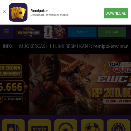
×
Remipoker
DOWNLOAD
Download Remipoker Mobile
HOME
RBARU JOKERCASH !!! LINK RESMI KAMI : remipokerwinn.net 
INFO:
POKER
SLOT GAME
IDN E-LOTTERY
NEW
NEW
SPORTBOOK
LIVE CASINO
IDNLIVE
NEW
TOGEL
ESPORTS
ARCADE
NEW
NEW
NEW
TEMBAK IKAN
IDNRAFFLE
IDNTRADE