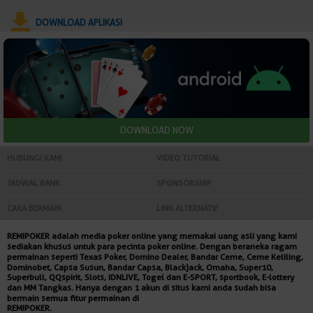
DOWNLOAD APLIKASI
HUBUNGI KAMI
VIDEO TUTORIAL
JADWAL BANK
SPONSORSHIP
CARA BERMAIN
LINK ALTERNATIF
REMIPOKER adalah media poker online yang memakai uang asli yang kami
sediakan khusus untuk para pecinta poker online. Dengan beraneka ragam
permainan seperti Texas Poker, Domino Dealer, Bandar Ceme, Ceme Keliling,
Dominobet, Capsa Susun, Bandar Capsa, Blackjack, Omaha, Super10,
Superbull, QQspirit, Slots, IDNLIVE, Togel dan E-SPORT, sportbook, E-lottery
dan MM Tangkas. Hanya dengan 1 akun di situs kami anda sudah bisa
bermain semua fitur permainan di
REMIPOKER.