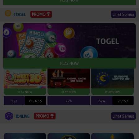
Lihat Semua
PROMO
TOGEL
153
6:54:34
226
874
7:7:56
Lihat Semua
PROMO
IDNLIVE