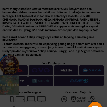
Kami mengutamakan semua member REMIPOKER kenyamanan dan
kemudahan dalam semua transaksi, untuk itu kami bekerja sama dengan
berbagai bank terkenal di indonesia di antaranya BCA, BSI, BNI, BRI,
CIMBNIAGA, MANDIRI, MAYBANK, MEGA, PERMATA, SINARMAS, PANIN , JENIUS ,
KOSPIN JASA , EWALLET , SAKUKU , SEABANK , OVO , LINKAJA , JAGO , GOPAY ,
DANA , DANAMON selain itu REMIPOKER di support oleh perangkat seperti
android dan IOS yang bisa anda mainkan dimanapun dan kapanpun saja.
Raih bonus jutaan setiap minggunya untuk anda yang bermain game
REMIPOKER
, dalam event ini menentukan siapa yang paling tinggi dalam turnover dari 1
s/d 10 setiap minggunya, rasakan juga bonus menarik kami lainnya seperti
lucky spin dan mysteri box setiap harinya. Tunggu apa lagi segera daftarkan
diri anda dan raih hadiahnya!
Cara Pembayaran:
Dukungan Perangkat :
Keamanan Terjamin :