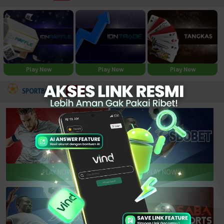
Play Now
Play Now
Play Now
NEW
SPORTBOOK