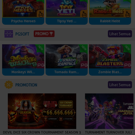
Psycho Heroes
Tipsy Yeti ...
Rabbit Heist
Lihat Semua
PROMO
PGSOFT
Monkeys Wil...
Tornado Ram...
Zombie Blas...
Lihat Semua
PROMOTION
DEVIL DICE SIX CROWN TOURNAMENT SEASON 3
TURNAMENT TURNOVER JULI