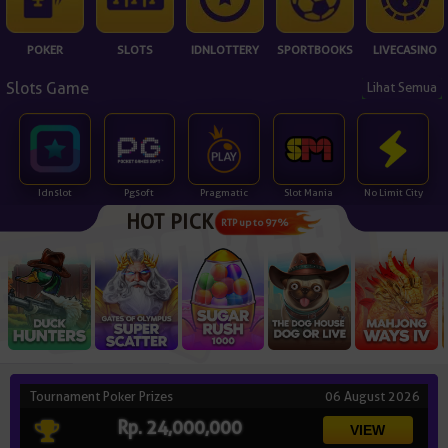
NEW
POKER
SLOTS
IDNLOTTERY
SPORTBOOKS
LIVECASINO
TANGKAS
RTP
Slots Game
Lihat Semua
DEPOSIT
WITHDRAW
Idnslot
Pgsoft
Pragmatic
Slot Mania
No Limit City
PROMOSI
HOT PICK
RTP up to 97%
DOWNLOAD APLIKASI
REFERRAL
JACKPOT
VIP MEMBER
Tournament Poker Prizes
06 August 2026
Rp. 24,000,000
HUBUNGI KAMI