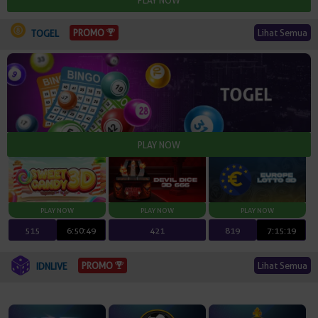
Lihat Semua
PROMO
TOGEL
515
6:50:48
421
819
7:15:18
Lihat Semua
PROMO
IDNLIVE