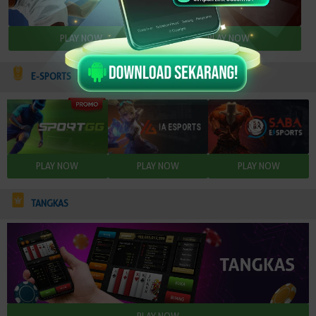
NEW
E-SPORTS
TANGKAS