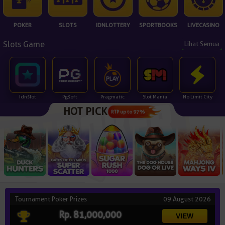
NEW
POKER
SLOTS
IDNLOTTERY
SPORTBOOKS
LIVECASINO
TANGKAS
RTP
Slots Game
Lihat Semua
DEPOSIT
WITHDRAW
Idnslot
Pgsoft
Pragmatic
Slot Mania
No Limit City
PROMOSI
HOT PICK
RTP up to 97%
DOWNLOAD APLIKASI
REFERRAL
JACKPOT
VIP MEMBER
Tournament Poker Prizes
09 August 2026
Rp. 81,000,000
HUBUNGI KAMI