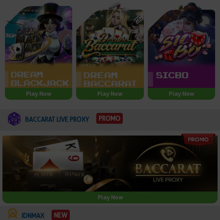
Play Now
Play Now
Play Now
PROMO
BACCARAT LIVE PROXY
Play Now
NEW
IDNMAX