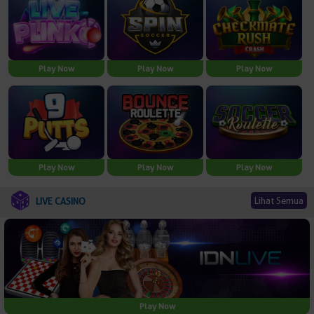
Play Now
Play Now
Play Now
Play Now
Play Now
Play Now
Lihat Semua
LIVE CASINO
Play Now