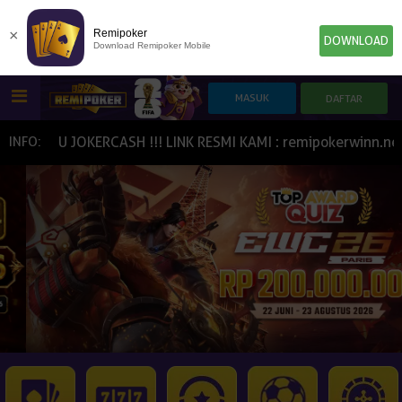
×
Remipoker
DOWNLOAD
Download Remipoker Mobile
HOME
BARU JOKERCASH !!! LINK RESMI KAMI : remipokerwinn.net &
INFO:
POKER
SLOT GAME
IDN E-LOTTERY
NEW
NEW
SPORTBOOK
LIVE CASINO
IDNLIVE
NEW
TOGEL
ESPORTS
ARCADE
NEW
NEW
NEW
TEMBAK IKAN
IDNRAFFLE
IDNTRADE