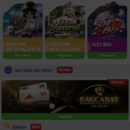
Play Now
Play Now
Play Now
PROMO
BACCARAT LIVE PROXY
Play Now
NEW
IDNMAX