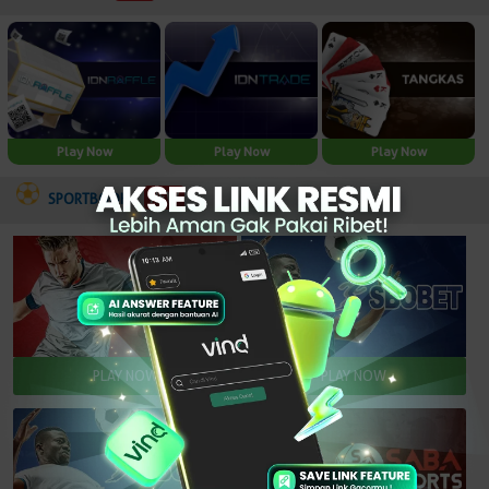
Play Now
Play Now
Play Now
NEW
SPORTBOOK