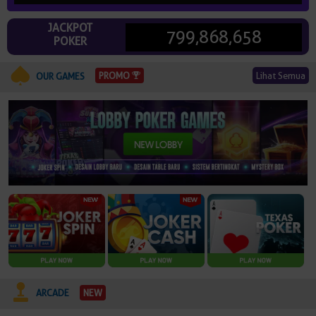
© Copyright 2026 rmpokersukses.xyz. All right reserved | 18+
JACKPOT
799,868,658
POKER
Lihat Semua
PROMO
OUR GAMES
NEW
ARCADE