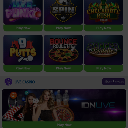
Play Now
Play Now
Play Now
Play Now
Play Now
Play Now
Lihat Semua
LIVE CASINO
Play Now