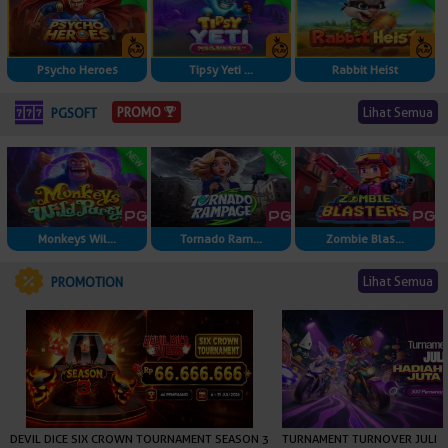
Psycho Heroes
Tipsy Yeti ...
Rabbit Heist
Lihat Semua
PROMO
PGSOFT
Monkeys Wil...
Tornado Ram...
Zombie Blas...
Lihat Semua
PROMOTION
DEVIL DICE SIX CROWN TOURNAMENT SEASON 3
TURNAMENT TURNOVER JULI