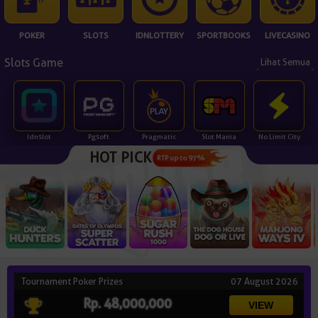
NEW
POKER
SLOTS
IDNLOTTERY
SPORTBOOKS
LIVECASINO
TANGKAS
RTP
Slots Game
Lihat Semua
DEPOSIT
WITHDRAW
Idnslot
Pgsoft
Pragmatic
Slot Mania
No Limit City
PROMOSI
HOT PICK
RTP up to 97%
DOWNLOAD APLIKASI
REFERRAL
JACKPOT
VIP MEMBER
Tournament Poker Prizes
07 August 2026
Rp. 48,000,000
HUBUNGI KAMI