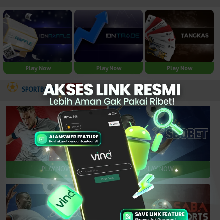
Play Now
Play Now
Play Now
NEW
SPORTBOOK