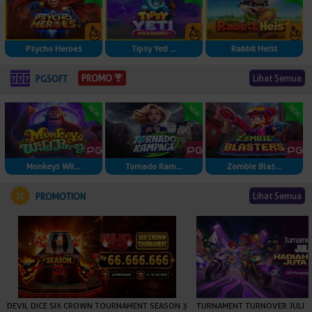
Psycho Heroes
Tipsy Yeti ...
Rabbit Heist
Lihat Semua
PROMO
PGSOFT
Monkeys Wil...
Tornado Ram...
Zombie Blas...
Lihat Semua
PROMOTION
DEVIL DICE SIX CROWN TOURNAMENT SEASON 3
TURNAMENT TURNOVER JULI