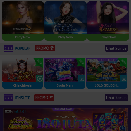
Play Now
Play Now
Play Now
Lihat Semua
PROMO
POPULAR
Chinchirorin
Soda Man
2026 GOLDEN...
Lihat Semua
PROMO
IDNSLOT