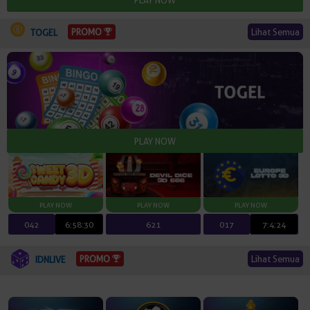
Lihat Semua
PROMO
TOGEL
042
6:58:29
621
017
7:4:23
Lihat Semua
PROMO
IDNLIVE