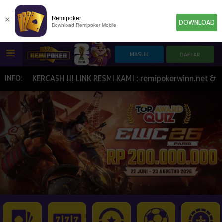
×
Remipoker
DOWNLOAD
Download Remipoker Mobile
HOME
 JOKERCASH !!! LINK RESMI KAMI : remipokerwinn.net & rem
INFO:
POKER
SLOT GAME
IDN E-LOTTERY
NEW
NEW
SPORTBOOK
LIVE CASINO
IDNLIVE
NEW
TOGEL
ESPORTS
ARCADE
NEW
NEW
NEW
TEMBAK IKAN
IDNRAFFLE
IDNTRADE