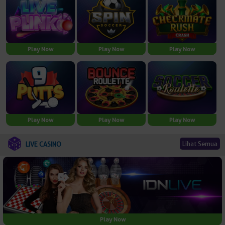
Play Now
Play Now
Play Now
Play Now
Play Now
Play Now
Lihat Semua
LIVE CASINO
Play Now