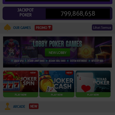
© Copyright 2026 rmpokersukses.xyz. All right reserved | 18+
JACKPOT
799,868,658
POKER
Lihat Semua
PROMO
OUR GAMES
NEW
ARCADE