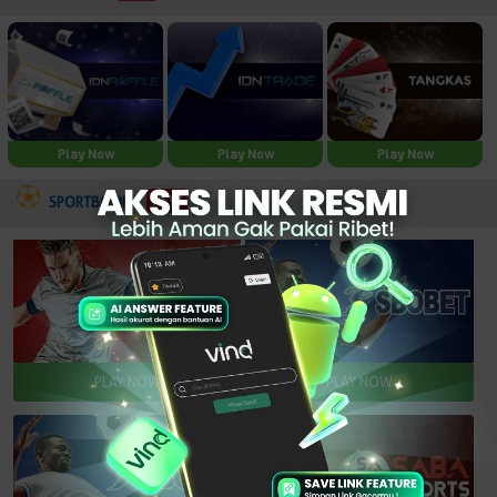
Play Now
Play Now
Play Now
NEW
SPORTBOOK